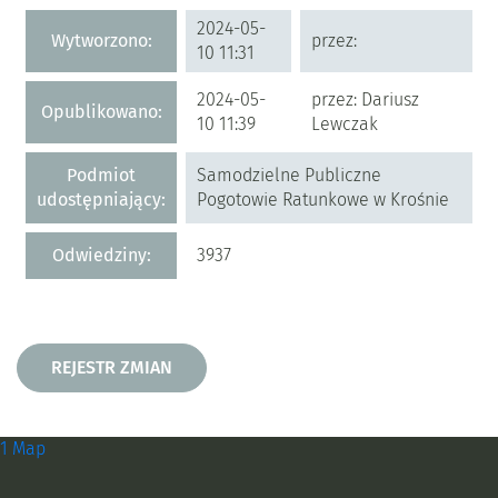
Metryczka
2024-05-
Wytworzono:
przez:
10 11:31
2024-05-
przez: Dariusz
Opublikowano:
10 11:39
Lewczak
Podmiot
Samodzielne Publiczne
udostępniający:
Pogotowie Ratunkowe w Krośnie
Odwiedziny:
3937
Rejestr zmian
REJESTR ZMIAN
Zobacz, gdzie się znajdujemy i
1 Map