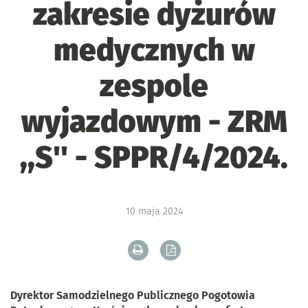
zakresie dyżurów
medycznych w
zespole
wyjazdowym - ZRM
,,S'' - SPPR/4/2024.
10
maja
2024
Drukuj zawartość bieżącej strony
Zapisz tekst bieżącej stron
Dyrektor Samodzielnego Publicznego Pogotowia