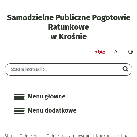
Samodzielne Publiczne Pogotowie
Ratunkowe
- Konkurs ofe
w Krośnie
Strona główna 
Większa czcion
Ciemn
Wyszukiwarka
Wyszukiwana fraza
Szu
Menu główne
Menu główne
Menu dodatkowe
Start
Ogłoszenia
Ogłoszenia archiwalne
Konkurs ofert na