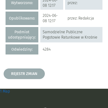
2024-06-
Wytworzono:
przez:
08 12:17
2024-06-
Opublikowano:
przez: Redakcja
08 12:17
Podmiot
Samodzielne Publiczne
udostępniający:
Pogotowie Ratunkowe w Krośnie
Odwiedziny:
4284
Rejestr zmian
REJESTR ZMIAN
Zobacz, gdzie się znajdujemy i
1 Map