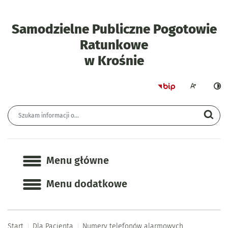
Samodzielne Publiczne Pogotowie
Ratunkowe
- Numery tel
w Krośnie
Strona główna 
Większa czcion
Ciemn
Wyszukiwarka
Wyszukiwana fraza
Szu
Menu główne
Menu główne
Menu dodatkowe
Start
Dla Pacjenta
Numery telefonów alarmowych