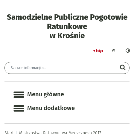
Samodzielne Publiczne Pogotowie
Ratunkowe
- Mistrzostw
w Krośnie
Strona główna 
Większa czcion
Ciemn
Wyszukiwarka
Wyszukiwana fraza
Szu
Menu główne
Menu główne
Menu dodatkowe
Start
Mistrzostwa Ratownictwa Medycznego 2017