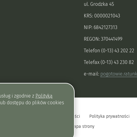
ul. Grodzka 45
KRS: 0000021043
NIP: 6842127313
REGON: 370441499
Telefon (0-13) 43 202 22
Telefax (0-13) 43 230 82
e-mail:
pogotowie.ratun
usług i zgodnie z
Polityką
lub dostępu do plików
cookies
Deklaracja dostępności
Polityka prywatności
Mapa strony