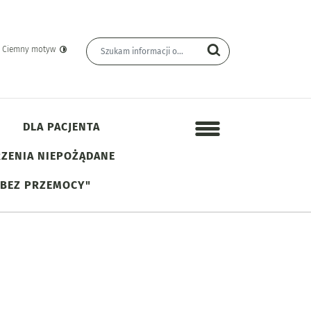
Wyszukiwarka
Wyszukiwana fraza
yn Informacji Publicznej
Szukaj
Ciemny motyw
DLA PACJENTA
Menu dodatkowe
ZENIA NIEPOŻĄDANE
 BEZ PRZEMOCY"