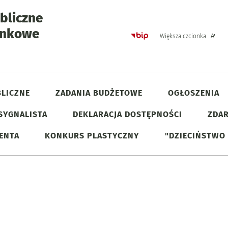
bliczne
unkowe
Strona główna - Biulet
Większa czcionka
eń Ratownictwa Medycznego 2015
LICZNE
ZADANIA BUDŻETOWE
OGŁOSZENIA
SYGNALISTA
DEKLARACJA DOSTĘPNOŚCI
ZDAR
JENTA
KONKURS PLASTYCZNY
"DZIECIŃSTWO