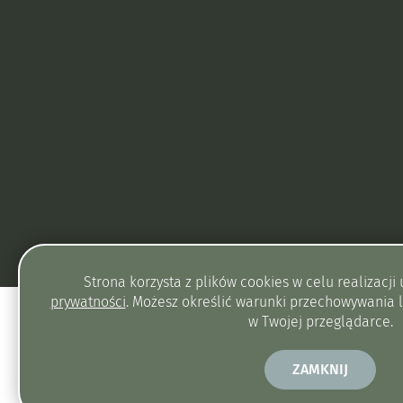
Strona korzysta z plików
cookies
w celu realizacji 
prywatności
. Możesz określić warunki przechowywania 
w Twojej przeglądarce.
Szablon strony
opracowany przez
ZAMKNIJ
Fundację Widzialni