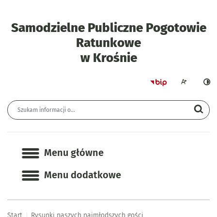
Samodzielne Publiczne Pogotowie
Ratunkowe
- Rysunki nas
w Krośnie
Strona główna 
Większa czcion
Ciemn
Wyszukiwarka
Wyszukiwana fraza
Szu
Menu główne
Menu główne
Menu dodatkowe
Start
Rysunki naszych najmłodszych gości.