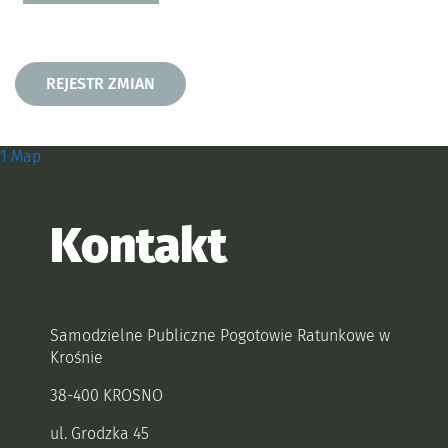
Rejestr zmian
REJESTR ZMIAN
Zobacz, gdzie się znajdujemy i
1 Map
Kontakt
Samodzielne Publiczne Pogotowie Ratunkowe w
Krośnie
38-400 KROSNO
ul. Grodzka 45