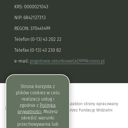
KRS: 0000021043
NIP: 6842127313
REGON: 370441499
Telefon (0-13) 43 202 22
Telefax (0-13) 43 230 82
e-mail:
pogotowie.ratunkowe(at)999krosno.pl
Strona korzysta z
plików
cookies
w celu
realizacji usług i
Szablon strony opracowany
zgodnie z
Polityką
przez Fundację Widzialni
prywatności
. Możesz
określić warunki
przechowywania lub