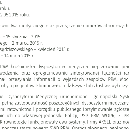
.
roku.
.05.2015 roku.
townictwa medycznego oraz przełączenie numerów alarmowych do
o – 15 stycznia 2015 r
ego – 2 marca 2015 r.
ędziszowskiego – kwiecień 2015 r.
– 14 maja 2015 r.
 PRM krośnieńska dyspozytornia medyczna nieprzerwanie pra
dzenia oraz oprogramowaniu zintegrowanej łączności rad
anał przesyłania informacji o wyjazdach zespołów PRM. Mo
oby u pacjentów. Eliminowało to fałszywe lub złośliwe wykor
iej Dyspozytorni Medycznej uruchomiono Ogólnopolski S
 pełną zastępowalność poszczególnych dyspozytorni medycznyc
mi ratownictwa i porządku publicznego (przyjmowanie zgłosz
 ich do właściwej jednostki Policji, PSP, PRM, WOPR, GOP
 równolegle funkcjonowały dwa systemy, firmy AKSEL oraz now
h podczas startu nowego SWD PRM. Oprócz głównego, ogólnop