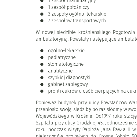
1 zespół reanimacyjny
1 zespół położniczy
3 zespoły ogólno–lekarskie
7 zespołów transportowych
W nowej siedzibie krośnieńskiego Pogotowi
ambulatoryjną. Powstały następujące ambulato
ogólno-lekarskie
pediatryczne
stomatologiczne
analityczne
szybkiej diagnostyki
gabinet zabiegowy
profili cukrów u osób cierpiących na cuk
Ponieważ budynek przy ulicy Powstańców Wars
przeniosło swoją siedzibę po raz siódmy w swo
Wojewódzkiego w Krośnie. Od1997 roku stację
Szpitala przy ulicy Grodzkiej 45. Jednocześnie
roku, podczas wizyty Papieża Jana Pawła II 
pielgrzymów przybyłych do Krosna (około 50