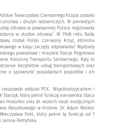
olskie Towarzystwo Czerwonego Krzyża zostało
cznictwa i drużyn ratowniczych. W pierwszych
Służbę zdrowia w powojennej Polsce regulowała
odarce w służbie zdrowia”. W 1948 roku Rada
tawy został Polski Czerwony Krzyż, któremu
unkowego w kraju zaczęły odpowiadać Wydziały
skiego powiatowe i miejskie Stacje Pogotowia
wane Kolumny Transportu Sanitarnego. Były to
czenie bezpłatnie usług transportowych oraz
anie o sprawność posiadanych pojazdów i ich
 rzeszowski oddział PCK. Współzałożycielem i
tarzyk, który pełnił funkcję kierownika Stacji
d. Jan Hoduńko oraz dr. wszech nauk medycznych
towia Ratunkowego w Krośnie. Dr. Adam Walker
Mieczysław Pohl, który pełnił tę funkcję od 1
. Janina Petryńska.