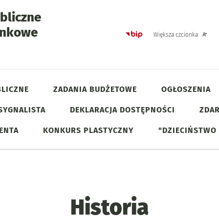
bliczne
unkowe
Strona główna - Biulet
Większa czcionka
oria
LICZNE
ZADANIA BUDŻETOWE
OGŁOSZENIA
SYGNALISTA
DEKLARACJA DOSTĘPNOŚCI
ZDAR
JENTA
KONKURS PLASTYCZNY
"DZIECIŃSTWO
Historia