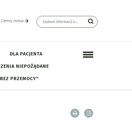
Wyszukiwarka
Wyszukiwana fraza
yn Informacji Publicznej
Szukaj
Ciemny motyw
DLA PACJENTA
Menu dodatkowe
ZENIA NIEPOŻĄDANE
 BEZ PRZEMOCY"
Drukuj zawartość bieżącej
Zapisz tekst bieżąc