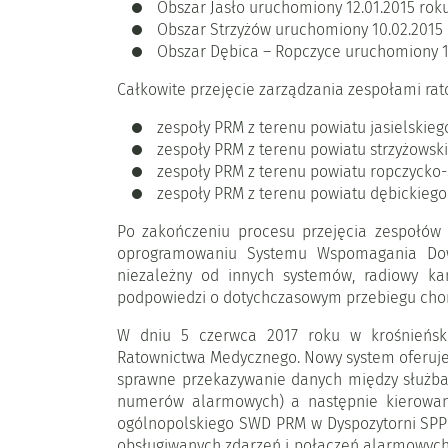
Obszar Jasło uruchomiony 12.01.2015 roku
Obszar Strzyżów uruchomiony 10.02.2015 
Obszar Dębica – Ropczyce uruchomiony 12
Całkowite przejęcie zarządzania zespołami ra
zespoły PRM z terenu powiatu jasielskieg
zespoły PRM z terenu powiatu strzyżowski
zespoły PRM z terenu powiatu ropczycko-s
zespoły PRM z terenu powiatu dębickiego 
Po zakończeniu procesu przejęcia zespołów
oprogramowaniu Systemu Wspomagania Dowo
niezależny od innych systemów, radiowy k
podpowiedzi o dotychczasowym przebiegu chor
W dniu 5 czerwca 2017 roku w krośnieńsk
Ratownictwa Medycznego. Nowy system oferuje
sprawne przekazywanie danych między służba
numerów alarmowych) a następnie kierowanie
ogólnopolskiego SWD PRM w Dyspozytorni SPPR
obsługiwanych zdarzeń i połączeń alarmowyc