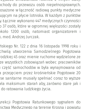
mochody do przewozu osób niepełnosprawnych.
posażone w łączność radiową punkty medyczne
ującym na płycie lotniska. W każdym z punktów
rzy. Łącznie wykonano 447 medycznych czynności
ło 37 osób, które w ogromnej większości zostały
oło 1200 osób, natomiast organizatorem i
 med. Andrzej Jurczak.
iego Nr. 122 z dnia 16 listopada 1998 roku i
 chwilą utworzenia Samodzielnego Pogotowia
Grodzkiej 45 oraz mienie ruchome wydzielone ze
 ze wszystkich zobowiązań wobec pracowników
iągu część samochodów w była wynajmowana od
a przejęciem przez krośnieńskie Pogotowie 20
se sanitarne musiały spełniać coraz to wyższe
ła maksimum starań aby, zarówno stare jak i
o ratowania ludzkiego życia.
yrekcji Pogotowia Ratunkowego sygnałem do
ictwa Medycznego na terenie Krosna i powiatu