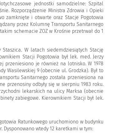
otychczasowe jednostki samodzielne: Szpital
e. Rozporządzenie Ministra Zdrowia i Opieki
two zamknięte i otwarte oraz Stacje Pogotowia
ządzany przez Kolumnę Transportu Sanitarnego
 takim schemacie ZOZ w Krośnie przetrwał do 1
 Staszica. W latach siedemdziesiątych Stację
wnikiem Stacji Pogotowia był lek. med. Jerzy
j przeniesiono je również na lotnisko. W 1978
y Wasilewskiej 9 (obecnie ul. Grodzka). Był to
ansportu Sanitarnego została przeniesiona na
ne przenosiny odbyły się w sierpniu 1983 roku.
ychodni lekarskich na ulicy Marksa (obecnie
ety zabiegowe. Kierownikiem Stacji był lek.
Pogotowia Ratunkowego uruchomiono w budynku
ar. Dysponowano wtedy 12 karetkami w tym: