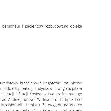
a personelu i pacjentów rozbudowano opiekę
 Kredytowy, krośnieńskie Pogotowie Ratunkowe
danie do eksploatacji budynków nowego Szpitala
stracji i Stacji Krwiodawstwa krośnieńskiego
ed. Andrzej Jurczak. W dniach 9 i 10 lipca 1997
krośnieńskim lotnisku. Ze względu na tysiące
rzyjazdu ambulansów również z innych stacji