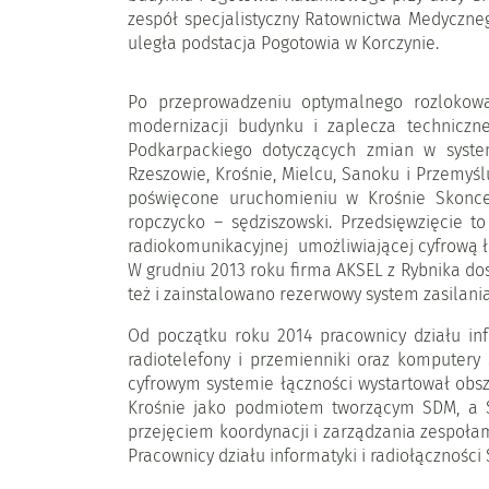
zespół specjalistyczny Ratownictwa Medyczneg
uległa podstacja Pogotowia w Korczynie.
Po przeprowadzeniu optymalnego rozlokowa
modernizacji budynku i zaplecza technicz
Podkarpackiego dotyczących zmian w syst
Rzeszowie, Krośnie, Mielcu, Sanoku i Przemyśl
poświęcone uruchomieniu w Krośnie Skoncent
ropczycko – sędziszowski. Przedsięwzięcie 
radiokomunikacyjnej umożliwiającej cyfrową 
W grudniu 2013 roku firma AKSEL z Rybnika d
też i zainstalowano rezerwowy system zasilan
Od początku roku 2014 pracownicy działu inf
radiotelefony i przemienniki oraz komputer
cyfrowym systemie łączności wystartował obsz
Krośnie jako podmiotem tworzącym SDM, a S
przejęciem koordynacji i zarządzania zespoła
Pracownicy działu informatyki i radiołączności