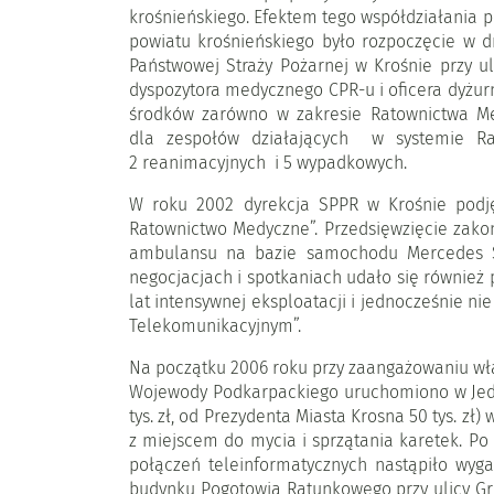
krośnieńskiego. Efektem tego współdziałania p
powiatu krośnieńskiego było rozpoczęcie w 
Państwowej Straży Pożarnej w Krośnie przy ul
dyspozytora medycznego CPR-u i oficera dyżurn
środków zarówno w zakresie Ratownictwa Me
dla zespołów działających w systemie Ra
2 reanimacyjnych i 5 wypadkowych.
W roku 2002 dyrekcja SPPR w Krośnie podję
Ratownictwo Medyczne”. Przedsięwzięcie zak
ambulansu na bazie samochodu Mercedes Sp
negocjacjach i spotkaniach udało się również 
lat intensywnej eksploatacji i jednocześnie
Telekomunikacyjnym”.
Na początku 2006 roku przy zaangażowaniu wł
Wojewody Podkarpackiego uruchomiono w Jedli
tys. zł, od Prezydenta Miasta Krosna 50 tys. 
z miejscem do mycia i sprzątania karetek. P
połączeń teleinformatycznych nastąpiło wyg
budynku Pogotowia Ratunkowego przy ulicy Gro