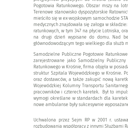
Pogotowia Ratunkowego. Obszar mszy na lotn
Terenowe stanowisko dyspozytorskie Ratowni
mieściło się w ex-wojskowym samochodzie STAR
medycznych znajdowała się załoga w składzie: 
ratunkowych, w tym 347 na płycie Lotniska, ora
na drugi dzień wypisane do domu. Nad be
głównodowodzącym tego wielkiego dla służb me
Samodzielne Publiczne Pogotowie Ratunkowe w
zarejestrowane jako Samodzielny Publiczny
Ratunkowego w Krośnie, firma objęła w posiada
struktur Szpitala Wojewódzkiego w Krośnie.
oraz dostawców, a także zakupić nową karet
Wojewódzkiej Kolumny Transportu Sanitarnego
pracowników i czterech karetek. Był to impul
wymogi określane w standardach dla karetek
nowe ambulanse były sukcesywnie wyposażane 
Uchwalona przez Sejm RP w 2001 r. ustawa
rozbudowania współpracy z innymi Służbami R