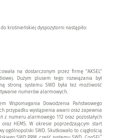
 krośnieńskiej dyspozytorni nastąpiło:
cowała na dostarczonym przez firmę "AKSEL"
iowej. Dużym plusem tego rozwiązania był
cną stroną systemu SWD była też możliwość
zystywanie numerów alarmowych.
ystem Wspomagania Dowodzenia Państwowego
h przypadku wystąpienia awarii oraz zapewnia
eń z numeru alarmowego 112 oraz pozostałych
R oraz HEMS. W okresie poprzedzającym start
y ogólnopolski SWD. Skutkowało to ciągłością
olskiego SWD PRM część systemu SWD „ConSEL”