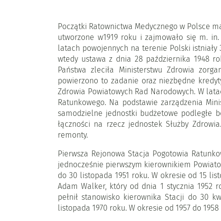
Początki Ratownictwa Medycznego w Polsce ma
utworzone w1919 roku i zajmowało się m. in.
latach powojennych na terenie Polski istniał
wtedy ustawa z dnia 28 października 1948 r
Państwa zleciła Ministerstwu Zdrowia zorg
powierzono to zadanie oraz niezbędne kredyt
Zdrowia Powiatowych Rad Narodowych. W latac
Ratunkowego. Na podstawie zarządzenia Minis
samodzielne jednostki budżetowe podległe b
łączności na rzecz jednostek Służby Zdrowi
remonty.
Pierwsza Rejonowa Stacja Pogotowia Ratunkow
jednocześnie pierwszym kierownikiem Powiatowe
do 30 listopada 1951 roku. W okresie od 15 li
Adam Walker, który od dnia 1 stycznia 1952 
pełnił stanowisko kierownika Stacji do 30 kw
listopada 1970 roku. W okresie od 1957 do 1958