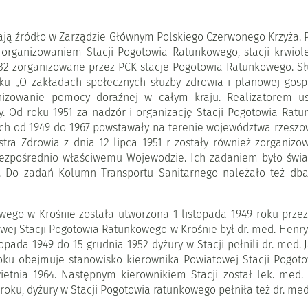
ją źródło w Zarządzie Głównym Polskiego Czerwonego Krzyża. P
 organizowaniem Stacji Pogotowia Ratunkowego, stacji krwiole
y 32 zorganizowane przez PCK stacje Pogotowia Ratunkowego. 
oku „O zakładach społecznych służby zdrowia i planowej gosp
anizowanie pomocy doraźnej w całym kraju. Realizatorem us
y. Od roku 1951 za nadzór i organizację Stacji Pogotowia Rat
h od 1949 do 1967 powstawały na terenie województwa rzeszow
tra Zdrowia z dnia 12 lipca 1951 r zostały również zorganizo
ezpośrednio właściwemu Wojewodzie. Ich zadaniem było świad
a. Do zadań Kolumn Transportu Sanitarnego należało też db
ego w Krośnie została utworzona 1 listopada 1949 roku przez
j Stacji Pogotowia Ratunkowego w Krośnie był dr. med. Henryk S
stopada 1949 do 15 grudnia 1952 dyżury w Stacji pełnili dr. me
roku obejmuje stanowisko kierownika Powiatowej Stacji Pogo
ietnia 1964. Następnym kierownikiem Stacji został lek. med. 
 roku, dyżury w Stacji Pogotowia ratunkowego pełniła też dr. med