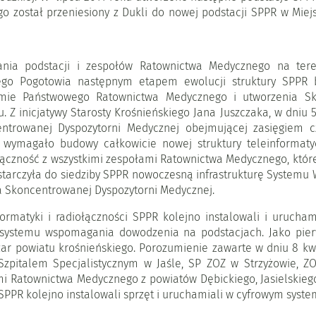
o został przeniesiony z Dukli do nowej podstacji SPPR w Mie
nia podstacji i zespołów Ratownictwa Medycznego na teren
nego Pogotowia następnym etapem ewolucji struktury SPPR
emie Państwowego Ratownictwa Medycznego i utworzenia Sk
u. Z inicjatywy Starosty Krośnieńskiego Jana Juszczaka, w dniu
rowanej Dyspozytorni Medycznej obejmującej zasięgiem cztery
to wymagało budowy całkowicie nowej struktury teleinforma
łączność z wszystkimi zespołami Ratownictwa Medycznego, któr
ostarczyła do siedziby SPPR nowoczesną infrastrukturę System
ia Skoncentrowanej Dyspozytorni Medycznej.
ormatyki i radiołączności SPPR kolejno instalowali i urucha
y systemu wspomagania dowodzenia na podstacjach. Jako pie
ar powiatu krośnieńskiego. Porozumienie zawarte w dniu 8 kw
zpitalem Specjalistycznym w Jaśle, SP ZOZ w Strzyżowie, Z
mi Ratownictwa Medycznego z powiatów Dębickiego, Jasielskiego
 SPPR kolejno instalowali sprzęt i uruchamiali w cyfrowym syste