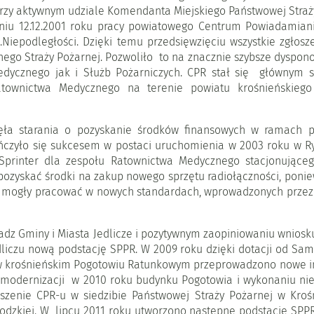
rzy aktywnym udziale Komendanta Miejskiego Państwowej Straży
dniu 12.12.2001 roku pracy powiatowego Centrum Powiadamian
.Niepodległości. Dzięki temu przedsięwzięciu wszystkie zgło
ego Straży Pożarnej. Pozwoliło to na znacznie szybsze dyspono
dycznego jak i Służb Pożarniczych. CPR stał się głównym s
townictwa Medycznego na terenie powiatu krośnieńskiego
ła starania o pozyskanie środków finansowych w ramach p
ończyło się sukcesem w postaci uruchomienia w 2003 roku w 
rinter dla zespołu Ratownictwa Medycznego stacjonującego
pozyskać środki na zakup nowego sprzętu radiołączności, poni
 nie mogły pracować w nowych standardach, wprowadzonych prze
adz Gminy i Miasta Jedlicze i pozytywnym zaopiniowaniu wnios
czu nową podstację SPPR. W 2009 roku dzięki dotacji od Sam
zł) w krośnieńskim Pogotowiu Ratunkowym przeprowadzono nowe inw
o modernizacji w 2010 roku budynku Pogotowia i wykonaniu n
aszenie CPR-u w siedzibie Państwowej Straży Pożarnej w Kroś
dzkiej. W lipcu 2011 roku utworzono następne podstacje SPPR