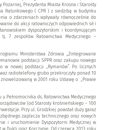
 Pożarnej, Prezydenta Miasta Krosna i Starosty
ia Ratunkowego ( CPR ) z siedzibą w budynku
szenia o zdarzeniach wpływały równocześnie do
wanie do akcji ratowniczych odpowiednich sił i
tanowiskiem dyspozytorskim i koordynującym
 tj. 7 zespołów Ratownictwa Medycznego –
rogramu Ministerstwa Zdrowia „Zintegrowane
Rymanowie podstacji SPPR oraz zakupu nowego
 w nowej podstacji „Rymanów”. Po licznych
eważ radiotelefony grubo przekroczyły ponad 10
z znowelizowaną w 2001 roku Ustawę o „Prawie
ku u Pełnomocnika ds. Ratownictwa Medycznego
orządowców (od Starosty krośnieńskiego – 100
estycje. Przy ul. Grodzkiej powstał duży garaż
iezbędnego zaplecza technicznego oraz nowych
nie i uruchomienie Dyspozytorni Medycznej w
 w Dukli oraz Korczynie. Od czerwca 2013 roku