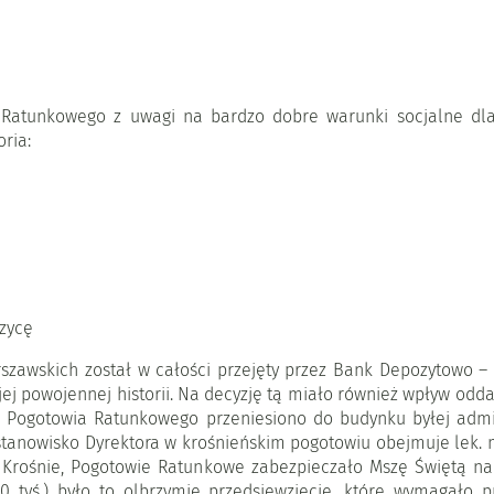
a Ratunkowego z uwagi na bardzo dobre warunki socjalne dl
ria:
rzycę
zawskich został w całości przejęty przez Bank Depozytowo –
jej powojennej historii. Na decyzję tą miało również wpływ od
 Pogotowia Ratunkowego przeniesiono do budynku byłej admini
 stanowisko Dyrektora w krośnieńskim pogotowiu obejmuje lek. m
w Krośnie, Pogotowie Ratunkowe zabezpieczało Mszę Świętą na 
0 tyś.) było to olbrzymie przedsięwzięcie, które wymagało p