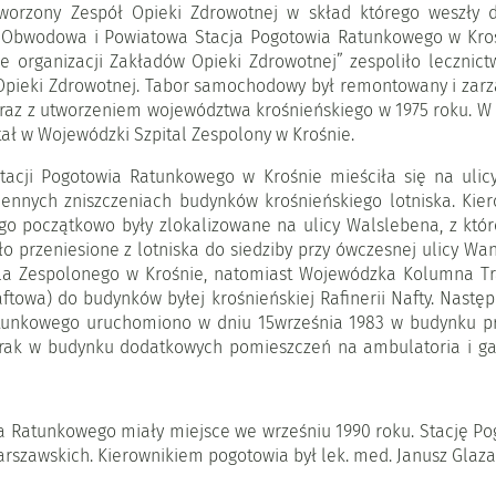
tworzony Zespół Opieki Zdrowotnej w skład którego weszły d
 Obwodowa i Powiatowa Stacja Pogotowia Ratunkowego w Krośni
ie organizacji Zakładów Opieki Zdrowotnej” zespoliło lecznic
y Opieki Zdrowotnej. Tabor samochodowy był remontowany i zar
 wraz z utworzeniem województwa krośnieńskiego w 1975 roku. W
stał w Wojewódzki Szpital Zespolony w Krośnie.
acji Pogotowia Ratunkowego w Krośnie mieściła się na ulicy
nnych zniszczeniach budynków krośnieńskiego lotniska. Kiero
o początkowo były zlokalizowane na ulicy Walslebena, z które
 przeniesione z lotniska do siedziby przy ówczesnej ulicy Wand
ala Zespolonego w Krośnie, natomiast Wojewódzka Kolumna Tr
owa) do budynków byłej krośnieńskiej Rafinerii Nafty. Następ
unkowego uruchomiono w dniu 15września 1983 w budynku prz
ak w budynku dodatkowych pomieszczeń na ambulatoria i gabin
ia Ratunkowego miały miejsce we wrześniu 1990 roku. Stację 
arszawskich. Kierownikiem pogotowia był lek. med. Janusz Glaz