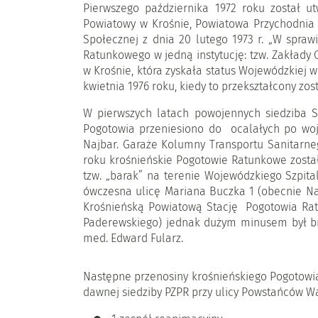
Pierwszego października 1972 roku został u
Powiatowy w Krośnie, Powiatowa Przychodnia
Społecznej z dnia 20 lutego 1973 r. „W spraw
Ratunkowego w jedną instytucję: tzw. Zakład
w Krośnie, która zyskała status Wojewódzkiej
kwietnia 1976 roku, kiedy to przekształcony zo
W pierwszych latach powojennych siedziba St
Pogotowia przeniesiono do ocalałych po woje
Najbar. Garaże Kolumny Transportu Sanitarneg
roku krośnieńskie Pogotowie Ratunkowe zostało
tzw. „barak” na terenie Wojewódzkiego Szpit
ówczesna ulicę Mariana Buczka 1 (obecnie Naft
Krośnieńską Powiatową Stację Pogotowia Rat
Paderewskiego) jednak dużym minusem był br
med. Edward Fularz.
Następne przenosiny krośnieńskiego Pogotow
dawnej siedziby PZPR przy ulicy Powstańców W