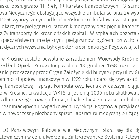
isku obsługiwało 11 R-ek, 19 karetek transportowych i 3 sa
ctwa Medycznego obsługujące wszystkie ambulanse oraz 24 wy
 266 wypożyczonym od krośnieńskich krótkofalowców i stacjon
lekarz, trzy pielęgniarki, ratownik medyczny oraz pięciu harce
z 74 transporty do krośnieńskich szpitali. W szpitalach pozosta
zpieczeństwem medycznym pielgrzymów ogółem czuwało ok
dycznych wyzwania był dyrektor krośnieńskiego Pogotowia, lek.
 Krośnie zostało powołane zarządzeniem Wojewody Krośnieńsk
 Zakład Opieki Zdrowotnej w dniu 18 grudnia 1998 roku. Z
nie przekazany przez Organ Założycielski budynek przy ulicy 
 Pomimo kłopotów finansowych w 1999 roku udało się wywiązać
kę transportową i sprzęt komputerowy. Jednak w dalszym c
 w Krośnie. Likwidacja WKTS-u jesienią 2000 roku skutkował
s dla dalszego rozwoju firmy. Jednak z biegiem czasu ambulan
 reanimacyjnych i wypadkowych. Dyrekcja Pogotowia przykłada
w nowoczesny niezbędny sprzęt i aparaturę medyczną służącą d
 „O Państwowym Ratownictwie Medycznym” stała się dla d
atowniczymi w celu utworzenia Zintegrowanego Systemu Ratown