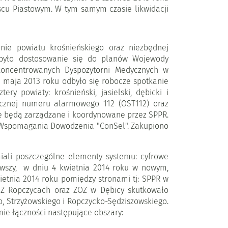
jscu Piastowym. W tym samym czasie likwidacji
ie powiatu krośnieńskiego oraz niezbędnej
 było dostosowanie się do planów Wojewody
oncentrowanych Dyspozytorni Medycznych w
 5 maja 2013 roku odbyło się robocze spotkanie
 powiaty: krośnieński, jasielski, dębicki i
tycznej numeru alarmowego 112 (OST112) oraz
e będą zarządzane i koordynowane przez SPPR.
u Wspomagania Dowodzenia "ConSel". Zakupiono
miali poszczególne elementy systemu: cyfrowe
rwszy, w dniu 4 kwietnia 2014 roku w nowym,
ietnia 2014 roku pomiędzy stronami tj: SPPR w
OZ Ropczycach oraz ZOZ w Dębicy skutkowało
, Strzyżowskiego i Ropczycko-Sędziszowskiego.
mie łączności następujące obszary: