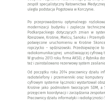
zespół specjalistyczny Ratownictwa Medyczneg
uległa podstacja Pogotowia w Korczynie.
Po przeprowadzeniu optymalnego rozlokowa
modernizacji budynku i zaplecza technicz
Podkarpackiego dotyczących zmian w syst
Rzeszowie, Krośnie, Mielcu, Sanoku i Przemyśl
poświęcone uruchomieniu w Krośnie Skoncent
ropczycko – sędziszowski. Przedsięwzięcie 
radiokomunikacyjnej umożliwiającej cyfrową 
W grudniu 2013 roku firma AKSEL z Rybnika d
też i zainstalowano rezerwowy system zasilan
Od początku roku 2014 pracownicy działu inf
radiotelefony i przemienniki oraz komputer
cyfrowym systemie łączności wystartował obsz
Krośnie jako podmiotem tworzącym SDM, a S
przejęciem koordynacji i zarządzania zespoła
Pracownicy działu informatyki i radiołączności