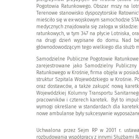
Pogotowia Ratunkowego. Obszar mszy na lotn
Terenowe stanowisko dyspozytorskie Ratowni
mieściło się w ex-wojskowym samochodzie STAR
medycznych znajdowała się załoga w składzie: 
ratunkowych, w tym 347 na płycie Lotniska, ora
na drugi dzień wypisane do domu. Nad be
głównodowodzącym tego wielkiego dla służb me
Samodzielne Publiczne Pogotowie Ratunkowe w
zarejestrowane jako Samodzielny Publiczny
Ratunkowego w Krośnie, firma objęła w posiada
struktur Szpitala Wojewódzkiego w Krośnie.
oraz dostawców, a także zakupić nową karet
Wojewódzkiej Kolumny Transportu Sanitarnego
pracowników i czterech karetek. Był to impul
wymogi określane w standardach dla karetek
nowe ambulanse były sukcesywnie wyposażane 
Uchwalona przez Sejm RP w 2001 r. ustawa
rozbudowania współpracy z innymi Służbami R