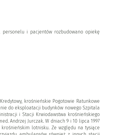
a personelu i pacjentów rozbudowano opiekę
 Kredytowy, krośnieńskie Pogotowie Ratunkowe
danie do eksploatacji budynków nowego Szpitala
stracji i Stacji Krwiodawstwa krośnieńskiego
ed. Andrzej Jurczak. W dniach 9 i 10 lipca 1997
krośnieńskim lotnisku. Ze względu na tysiące
rzyjazdu ambulansów również z innych stacji