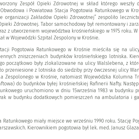
tworzony Zespół Opieki Zdrowotnej w skład którego weszły d
 Obwodowa i Powiatowa Stacja Pogotowia Ratunkowego w Krośni
ie organizacji Zakładów Opieki Zdrowotnej” zespoliło lecznic
y Opieki Zdrowotnej. Tabor samochodowy był remontowany i zar
 wraz z utworzeniem województwa krośnieńskiego w 1975 roku. W
stał w Wojewódzki Szpital Zespolony w Krośnie.
acji Pogotowia Ratunkowego w Krośnie mieściła się na ulicy
nnych zniszczeniach budynków krośnieńskiego lotniska. Kiero
o początkowo były zlokalizowane na ulicy Walslebena, z które
 przeniesione z lotniska do siedziby przy ówczesnej ulicy Wand
ala Zespolonego w Krośnie, natomiast Wojewódzka Kolumna Tr
owa) do budynków byłej krośnieńskiej Rafinerii Nafty. Następ
unkowego uruchomiono w dniu 15września 1983 w budynku prz
ak w budynku dodatkowych pomieszczeń na ambulatoria i gabin
ia Ratunkowego miały miejsce we wrześniu 1990 roku. Stację 
arszawskich. Kierownikiem pogotowia był lek. med. Janusz Glaz