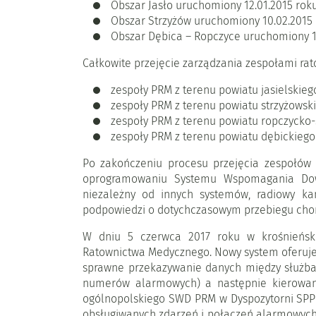
Obszar Jasło uruchomiony 12.01.2015 roku
Obszar Strzyżów uruchomiony 10.02.2015 
Obszar Dębica – Ropczyce uruchomiony 12
Całkowite przejęcie zarządzania zespołami ra
zespoły PRM z terenu powiatu jasielskieg
zespoły PRM z terenu powiatu strzyżowski
zespoły PRM z terenu powiatu ropczycko-s
zespoły PRM z terenu powiatu dębickiego 
Po zakończeniu procesu przejęcia zespołów
oprogramowaniu Systemu Wspomagania Dowo
niezależny od innych systemów, radiowy k
podpowiedzi o dotychczasowym przebiegu chor
W dniu 5 czerwca 2017 roku w krośnieńsk
Ratownictwa Medycznego. Nowy system oferuje
sprawne przekazywanie danych między służba
numerów alarmowych) a następnie kierowanie
ogólnopolskiego SWD PRM w Dyspozytorni SPPR
obsługiwanych zdarzeń i połączeń alarmowyc