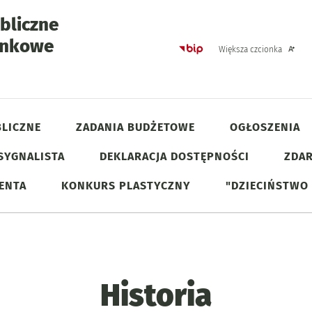
bliczne
unkowe
Strona główna - Biulet
Większa czcionka
oria
LICZNE
ZADANIA BUDŻETOWE
OGŁOSZENIA
SYGNALISTA
DEKLARACJA DOSTĘPNOŚCI
ZDAR
JENTA
KONKURS PLASTYCZNY
"DZIECIŃSTWO
Historia