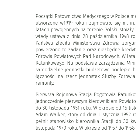
Początki Ratownictwa Medycznego w Polsce ma
utworzone w1919 roku i zajmowało się m. in.
latach powojennych na terenie Polski istniał
wtedy ustawa z dnia 28 października 1948 r
Państwa zleciła Ministerstwu Zdrowia zorg
powierzono to zadanie oraz niezbędne kredyt
Zdrowia Powiatowych Rad Narodowych. W latac
Ratunkowego. Na podstawie zarządzenia Minis
samodzielne jednostki budżetowe podległe b
łączności na rzecz jednostek Służby Zdrowi
remonty.
Pierwsza Rejonowa Stacja Pogotowia Ratunkow
jednocześnie pierwszym kierownikiem Powiatowe
do 30 listopada 1951 roku. W okresie od 15 li
Adam Walker, który od dnia 1 stycznia 1952 
pełnił stanowisko kierownika Stacji do 30 kw
listopada 1970 roku. W okresie od 1957 do 1958