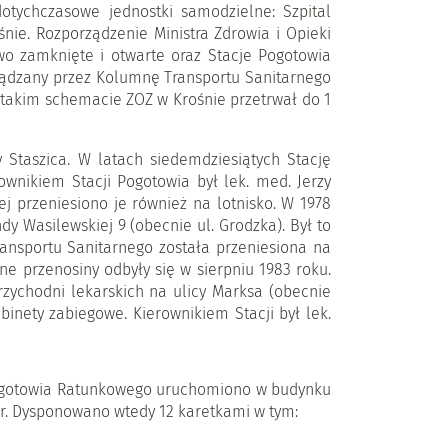
otychczasowe jednostki samodzielne: Szpital
e. Rozporządzenie Ministra Zdrowia i Opieki
two zamknięte i otwarte oraz Stacje Pogotowia
ządzany przez Kolumnę Transportu Sanitarnego
 takim schemacie ZOZ w Krośnie przetrwał do 1
 Staszica. W latach siedemdziesiątych Stację
wnikiem Stacji Pogotowia był lek. med. Jerzy
j przeniesiono je również na lotnisko. W 1978
y Wasilewskiej 9 (obecnie ul. Grodzka). Był to
ansportu Sanitarnego została przeniesiona na
ne przenosiny odbyły się w sierpniu 1983 roku.
ychodni lekarskich na ulicy Marksa (obecnie
ety zabiegowe. Kierownikiem Stacji był lek.
Pogotowia Ratunkowego uruchomiono w budynku
ar. Dysponowano wtedy 12 karetkami w tym: