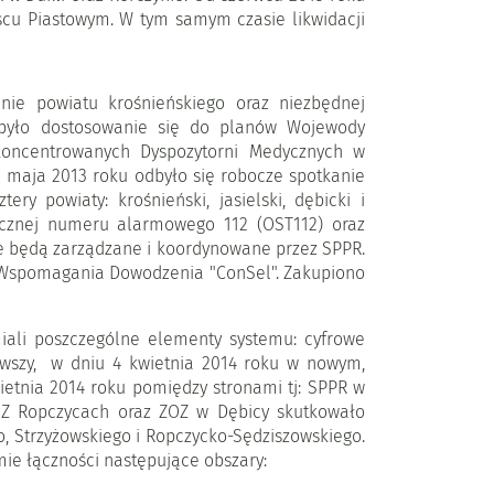
jscu Piastowym. W tym samym czasie likwidacji
ie powiatu krośnieńskiego oraz niezbędnej
 było dostosowanie się do planów Wojewody
oncentrowanych Dyspozytorni Medycznych w
 5 maja 2013 roku odbyło się robocze spotkanie
 powiaty: krośnieński, jasielski, dębicki i
tycznej numeru alarmowego 112 (OST112) oraz
e będą zarządzane i koordynowane przez SPPR.
u Wspomagania Dowodzenia "ConSel". Zakupiono
miali poszczególne elementy systemu: cyfrowe
rwszy, w dniu 4 kwietnia 2014 roku w nowym,
ietnia 2014 roku pomiędzy stronami tj: SPPR w
OZ Ropczycach oraz ZOZ w Dębicy skutkowało
, Strzyżowskiego i Ropczycko-Sędziszowskiego.
mie łączności następujące obszary: