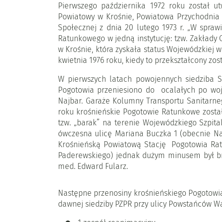
Pierwszego października 1972 roku został u
Powiatowy w Krośnie, Powiatowa Przychodnia
Społecznej z dnia 20 lutego 1973 r. „W spraw
Ratunkowego w jedną instytucję: tzw. Zakład
w Krośnie, która zyskała status Wojewódzkiej
kwietnia 1976 roku, kiedy to przekształcony zo
W pierwszych latach powojennych siedziba St
Pogotowia przeniesiono do ocalałych po woje
Najbar. Garaże Kolumny Transportu Sanitarneg
roku krośnieńskie Pogotowie Ratunkowe zostało
tzw. „barak” na terenie Wojewódzkiego Szpit
ówczesna ulicę Mariana Buczka 1 (obecnie Naft
Krośnieńską Powiatową Stację Pogotowia Rat
Paderewskiego) jednak dużym minusem był br
med. Edward Fularz.
Następne przenosiny krośnieńskiego Pogotow
dawnej siedziby PZPR przy ulicy Powstańców W