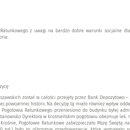
a Ratunkowego z uwagi na bardzo dobre warunki socjalne dl
ria:
rzycę
zawskich został w całości przejęty przez Bank Depozytowo –
jej powojennej historii. Na decyzję tą miało również wpływ od
 Pogotowia Ratunkowego przeniesiono do budynku byłej admini
 stanowisko Dyrektora w krośnieńskim pogotowiu obejmuje lek. m
w Krośnie, Pogotowie Ratunkowe zabezpieczało Mszę Świętą na 
0 tyś.) było to olbrzymie przedsięwzięcie, które wymagało p