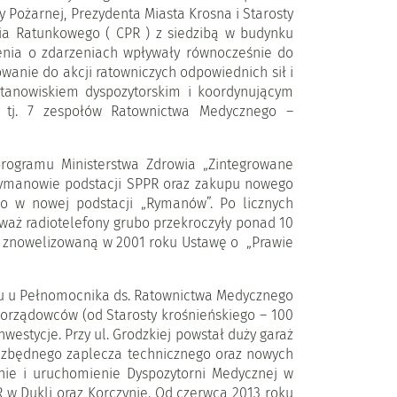
 Pożarnej, Prezydenta Miasta Krosna i Starosty
ia Ratunkowego ( CPR ) z siedzibą w budynku
szenia o zdarzeniach wpływały równocześnie do
wanie do akcji ratowniczych odpowiednich sił i
tanowiskiem dyspozytorskim i koordynującym
 tj. 7 zespołów Ratownictwa Medycznego –
rogramu Ministerstwa Zdrowia „Zintegrowane
Rymanowie podstacji SPPR oraz zakupu nowego
 w nowej podstacji „Rymanów”. Po licznych
eważ radiotelefony grubo przekroczyły ponad 10
z znowelizowaną w 2001 roku Ustawę o „Prawie
ku u Pełnomocnika ds. Ratownictwa Medycznego
orządowców (od Starosty krośnieńskiego – 100
estycje. Przy ul. Grodzkiej powstał duży garaż
iezbędnego zaplecza technicznego oraz nowych
nie i uruchomienie Dyspozytorni Medycznej w
 w Dukli oraz Korczynie. Od czerwca 2013 roku