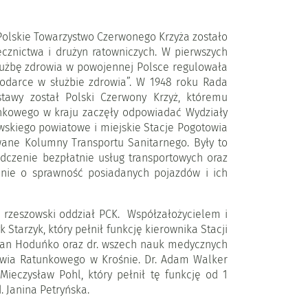
olskie Towarzystwo Czerwonego Krzyża zostało
cznictwa i drużyn ratowniczych. W pierwszych
Służbę zdrowia w powojennej Polsce regulowała
odarce w służbie zdrowia”. W 1948 roku Rada
tawy został Polski Czerwony Krzyż, któremu
unkowego w kraju zaczęły odpowiadać Wydziały
skiego powiatowe i miejskie Stacje Pogotowia
wane Kolumny Transportu Sanitarnego. Były to
czenie bezpłatnie usług transportowych oraz
anie o sprawność posiadanych pojazdów i ich
 rzeszowski oddział PCK. Współzałożycielem i
tarzyk, który pełnił funkcję kierownika Stacji
d. Jan Hoduńko oraz dr. wszech nauk medycznych
towia Ratunkowego w Krośnie. Dr. Adam Walker
Mieczysław Pohl, który pełnił tę funkcję od 1
. Janina Petryńska.