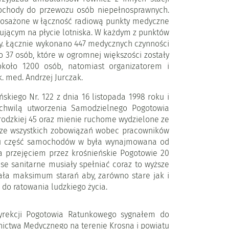
mochody do przewozu osób niepełnosprawnych.
posażone w łączność radiową punkty medyczne
ującym na płycie lotniska. W każdym z punktów
rzy. Łącznie wykonano 447 medycznych czynności
ło 37 osób, które w ogromnej większości zostały
oło 1200 osób, natomiast organizatorem i
 med. Andrzej Jurczak.
iego Nr. 122 z dnia 16 listopada 1998 roku i
 chwilą utworzenia Samodzielnego Pogotowia
Grodzkiej 45 oraz mienie ruchome wydzielone ze
 ze wszystkich zobowiązań wobec pracowników
iągu część samochodów w była wynajmowana od
a przejęciem przez krośnieńskie Pogotowie 20
se sanitarne musiały spełniać coraz to wyższe
ła maksimum starań aby, zarówno stare jak i
o ratowania ludzkiego życia.
yrekcji Pogotowia Ratunkowego sygnałem do
ictwa Medycznego na terenie Krosna i powiatu