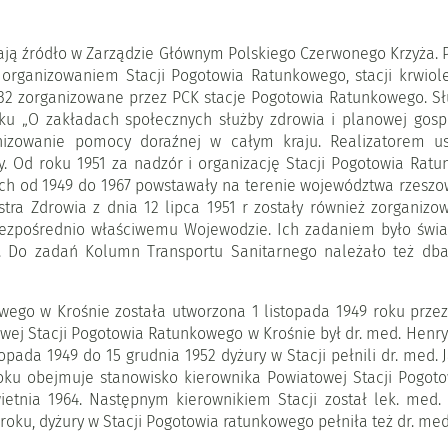
ją źródło w Zarządzie Głównym Polskiego Czerwonego Krzyża. P
 organizowaniem Stacji Pogotowia Ratunkowego, stacji krwiole
y 32 zorganizowane przez PCK stacje Pogotowia Ratunkowego. 
oku „O zakładach społecznych służby zdrowia i planowej gosp
anizowanie pomocy doraźnej w całym kraju. Realizatorem us
y. Od roku 1951 za nadzór i organizację Stacji Pogotowia Rat
h od 1949 do 1967 powstawały na terenie województwa rzeszow
tra Zdrowia z dnia 12 lipca 1951 r zostały również zorganizo
ezpośrednio właściwemu Wojewodzie. Ich zadaniem było świad
a. Do zadań Kolumn Transportu Sanitarnego należało też db
ego w Krośnie została utworzona 1 listopada 1949 roku przez
j Stacji Pogotowia Ratunkowego w Krośnie był dr. med. Henryk S
stopada 1949 do 15 grudnia 1952 dyżury w Stacji pełnili dr. me
roku obejmuje stanowisko kierownika Powiatowej Stacji Pogo
ietnia 1964. Następnym kierownikiem Stacji został lek. med. 
 roku, dyżury w Stacji Pogotowia ratunkowego pełniła też dr. med