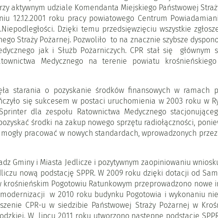
rzy aktywnym udziale Komendanta Miejskiego Państwowej Straży
dniu 12.12.2001 roku pracy powiatowego Centrum Powiadamian
.Niepodległości. Dzięki temu przedsięwzięciu wszystkie zgło
ego Straży Pożarnej. Pozwoliło to na znacznie szybsze dyspono
dycznego jak i Służb Pożarniczych. CPR stał się głównym s
townictwa Medycznego na terenie powiatu krośnieńskiego
ła starania o pozyskanie środków finansowych w ramach p
ończyło się sukcesem w postaci uruchomienia w 2003 roku w 
rinter dla zespołu Ratownictwa Medycznego stacjonującego
pozyskać środki na zakup nowego sprzętu radiołączności, poni
 nie mogły pracować w nowych standardach, wprowadzonych prze
adz Gminy i Miasta Jedlicze i pozytywnym zaopiniowaniu wnios
czu nową podstację SPPR. W 2009 roku dzięki dotacji od Sam
zł) w krośnieńskim Pogotowiu Ratunkowym przeprowadzono nowe inw
o modernizacji w 2010 roku budynku Pogotowia i wykonaniu n
aszenie CPR-u w siedzibie Państwowej Straży Pożarnej w Kroś
dzkiej. W lipcu 2011 roku utworzono następne podstacje SPPR