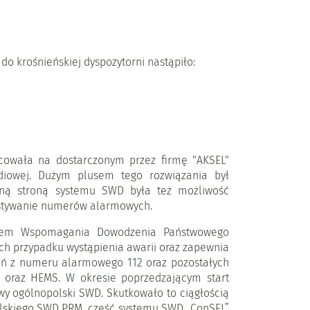
 krośnieńskiej dyspozytorni nastąpiło:
cowała na dostarczonym przez firmę "AKSEL"
iowej. Dużym plusem tego rozwiązania był
cną stroną systemu SWD była też możliwość
zystywanie numerów alarmowych.
ystem Wspomagania Dowodzenia Państwowego
h przypadku wystąpienia awarii oraz zapewnia
eń z numeru alarmowego 112 oraz pozostałych
R oraz HEMS. W okresie poprzedzającym start
y ogólnopolski SWD. Skutkowało to ciągłością
olskiego SWD PRM część systemu SWD „ConSEL”