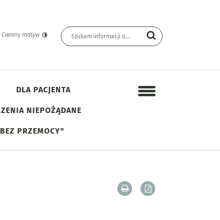
Wyszukiwarka
Wyszukiwana fraza
yn Informacji Publicznej
Szukaj
Ciemny motyw
DLA PACJENTA
Menu dodatkowe
ZENIA NIEPOŻĄDANE
 BEZ PRZEMOCY"
Drukuj zawartość bieżącej
Zapisz tekst bieżąc