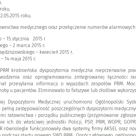
.
roku.
.05.2015 roku.
townictwa medycznego oraz przełączenie numerów alarmowych do
o – 15 stycznia 2015 r
ego – 2 marca 2015 r.
ędziszowskiego – kwiecień 2015 r.
– 14 maja 2015 r.
 PRM krośnieńska dyspozytornia medyczna nieprzerwanie pra
dzenia oraz oprogramowaniu zintegrowanej łączności rad
anał przesyłania informacji o wyjazdach zespołów PRM. Mo
oby u pacjentów. Eliminowało to fałszywe lub złośliwe wykor
iej Dyspozytorni Medycznej uruchomiono Ogólnopolski S
 pełną zastępowalność poszczególnych dyspozytorni medycznyc
mi ratownictwa i porządku publicznego (przyjmowanie zgłosz
 ich do właściwej jednostki Policji, PSP, PRM, WOPR, GOP
 równolegle funkcjonowały dwa systemy, firmy AKSEL oraz now
h podczas startu nowego SWD PRM. Oprócz głównego, ogólnop