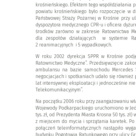
krośnieńskiego. Efektem tego współdziałania p
powiatu krośnieńskiego było rozpoczęcie w 
Państwowej Straży Pożarnej w Krośnie przy ul
dyspozytora medycznego CPR-u i oficera dyżurn
środków zarówno w zakresie Ratownictwa Me
dla zespołów działających w systemie Ra
2 reanimacyjnych i 5 wypadkowych.
W roku 2002 dyrekcja SPPR w Krośnie podję
Ratownictwo Medyczne”. Przedsięwzięcie zak
ambulansu na bazie samochodu Mercedes Sp
negocjacjach i spotkaniach udało się również 
lat intensywnej eksploatacji i jednocześnie
Telekomunikacyjnym”.
Na początku 2006 roku przy zaangażowaniu wł
Wojewody Podkarpackiego uruchomiono w Jedli
tys. zł, od Prezydenta Miasta Krosna 50 tys. 
z miejscem do mycia i sprzątania karetek. P
połączeń teleinformatycznych nastąpiło wyg
budynku Pogotowia Ratunkowego przy ulicy Gro