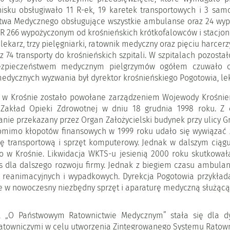
isku obsługiwało 11 R-ek, 19 karetek transportowych i 3 sa
ctwa Medycznego obsługujące wszystkie ambulanse oraz 24 wy
 266 wypożyczonym od krośnieńskich krótkofalowców i stacjon
lekarz, trzy pielęgniarki, ratownik medyczny oraz pięciu harce
z 74 transporty do krośnieńskich szpitali. W szpitalach pozosta
zpieczeństwem medycznym pielgrzymów ogółem czuwało ok
dycznych wyzwania był dyrektor krośnieńskiego Pogotowia, lek.
 Krośnie zostało powołane zarządzeniem Wojewody Krośnieńsk
 Zakład Opieki Zdrowotnej w dniu 18 grudnia 1998 roku. Z
nie przekazany przez Organ Założycielski budynek przy ulicy 
 Pomimo kłopotów finansowych w 1999 roku udało się wywiązać
kę transportową i sprzęt komputerowy. Jednak w dalszym c
 w Krośnie. Likwidacja WKTS-u jesienią 2000 roku skutkował
s dla dalszego rozwoju firmy. Jednak z biegiem czasu ambulan
 reanimacyjnych i wypadkowych. Dyrekcja Pogotowia przykłada
w nowoczesny niezbędny sprzęt i aparaturę medyczną służącą d
 „O Państwowym Ratownictwie Medycznym” stała się dla d
atowniczymi w celu utworzenia Zintegrowanego Systemu Ratown