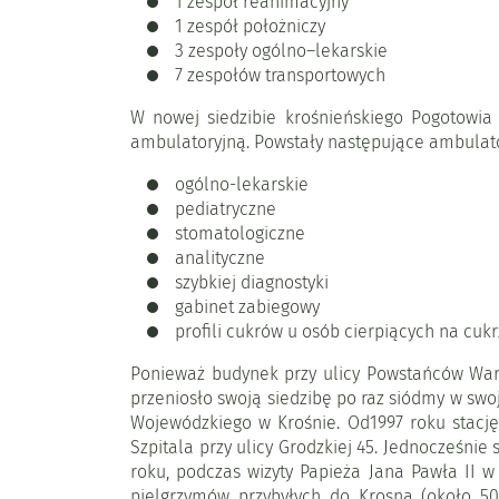
1 zespół reanimacyjny
1 zespół położniczy
3 zespoły ogólno–lekarskie
7 zespołów transportowych
W nowej siedzibie krośnieńskiego Pogotowi
ambulatoryjną. Powstały następujące ambulato
ogólno-lekarskie
pediatryczne
stomatologiczne
analityczne
szybkiej diagnostyki
gabinet zabiegowy
profili cukrów u osób cierpiących na cuk
Ponieważ budynek przy ulicy Powstańców Wars
przeniosło swoją siedzibę po raz siódmy w swo
Wojewódzkiego w Krośnie. Od1997 roku stację
Szpitala przy ulicy Grodzkiej 45. Jednocześnie
roku, podczas wizyty Papieża Jana Pawła II 
pielgrzymów przybyłych do Krosna (około 50