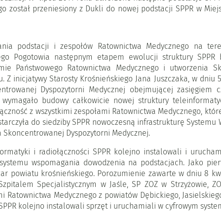
o został przeniesiony z Dukli do nowej podstacji SPPR w Mie
nia podstacji i zespołów Ratownictwa Medycznego na teren
nego Pogotowia następnym etapem ewolucji struktury SPPR
emie Państwowego Ratownictwa Medycznego i utworzenia Sk
u. Z inicjatywy Starosty Krośnieńskiego Jana Juszczaka, w dniu
rowanej Dyspozytorni Medycznej obejmującej zasięgiem cztery
to wymagało budowy całkowicie nowej struktury teleinforma
łączność z wszystkimi zespołami Ratownictwa Medycznego, któr
ostarczyła do siedziby SPPR nowoczesną infrastrukturę System
ia Skoncentrowanej Dyspozytorni Medycznej.
ormatyki i radiołączności SPPR kolejno instalowali i urucha
y systemu wspomagania dowodzenia na podstacjach. Jako pie
ar powiatu krośnieńskiego. Porozumienie zawarte w dniu 8 kw
zpitalem Specjalistycznym w Jaśle, SP ZOZ w Strzyżowie, Z
mi Ratownictwa Medycznego z powiatów Dębickiego, Jasielskiego
 SPPR kolejno instalowali sprzęt i uruchamiali w cyfrowym syste