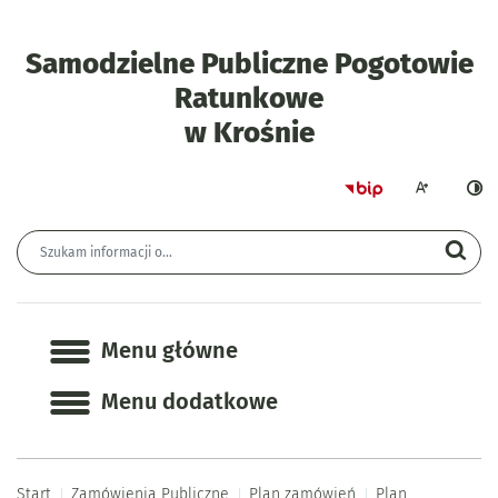
Samodzielne Publiczne Pogotowie
Ratunkowe
- Plan postęp
w Krośnie
Strona główna 
Większa czcion
Ciemn
Wyszukiwarka
Wyszukiwana fraza
Szu
Menu główne
Menu główne
Menu dodatkowe
Start
Zamówienia Publiczne
Plan zamówień
Plan