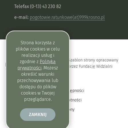
Telefax (0-13) 43 230 82
e-mail:
pogotowie.ratunkowe(at)999krosno.pl
Strona korzysta z
plików
cookies
w celu
realizacji usług i
Szablon strony opracowany
zgodnie z
Polityką
przez Fundację Widzialni
prywatności
. Możesz
określić warunki
przechowywania lub
dostępu do plików
Deklaracja dostępności
cookies
w Twojej
przeglądarce.
Polityka prywatności
Mapa strony
ZAMKNIJ