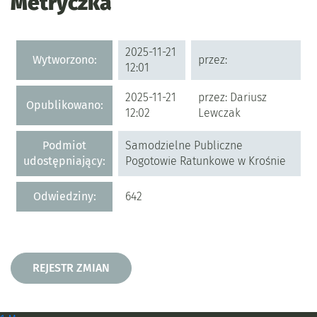
Metryczka
Metryczka
2025-11-21
Wytworzono:
przez:
12:01
2025-11-21
przez: Dariusz
Opublikowano:
12:02
Lewczak
Podmiot
Samodzielne Publiczne
udostępniający:
Pogotowie Ratunkowe w Krośnie
Odwiedziny:
642
Rejestr zmian
REJESTR ZMIAN