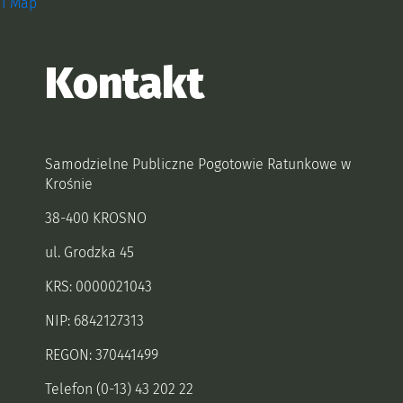
Zobacz, gdzie się znajdujemy i
1 Map
Kontakt
Samodzielne Publiczne Pogotowie Ratunkowe w
Krośnie
38-400 KROSNO
ul. Grodzka 45
KRS: 0000021043
NIP: 6842127313
REGON: 370441499
Telefon (0-13) 43 202 22