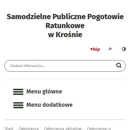
Samodzielne Publiczne Pogotowie
Ratunkowe
- Ogłoszenie 
w Krośnie
Strona główna 
Większa czcion
Ciemn
Wyszukiwarka
Wyszukiwana fraza
Szu
Menu główne
Menu główne
Menu dodatkowe
Start
Ogłoszenia
Ogłoszenia aktualne
Ogłoszenie o