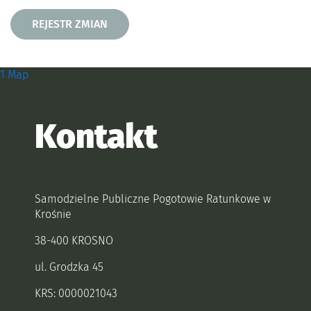
Rejestr zmian
REJESTR ZMIAN
Zobacz, gdzie się znajdujemy i
1 Map
Kontakt
Samodzielne Publiczne Pogotowie Ratunkowe w
Krośnie
38-400 KROSNO
ul. Grodzka 45
KRS: 0000021043