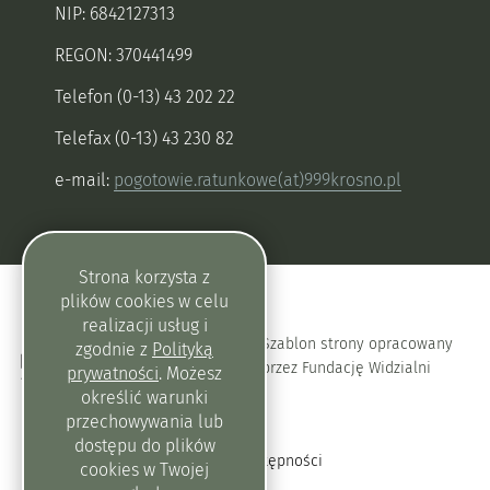
NIP: 6842127313
REGON: 370441499
Telefon (0-13) 43 202 22
Telefax (0-13) 43 230 82
e-mail:
pogotowie.ratunkowe(at)999krosno.pl
Strona korzysta z
plików
cookies
w celu
realizacji usług i
Szablon strony opracowany
zgodnie z
Polityką
przez Fundację Widzialni
prywatności
. Możesz
określić warunki
przechowywania lub
dostępu do plików
Deklaracja dostępności
cookies
w Twojej