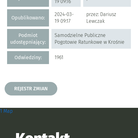
19 09:16
2024-03-
przez: Dariusz
Opublikowano:
19 09:17
Lewczak
Podmiot
Samodzielne Publiczne
udostępniający:
Pogotowie Ratunkowe w Krośnie
Odwiedziny:
1961
Rejestr zmian
REJESTR ZMIAN
Zobacz, gdzie się znajdujemy i
1 Map