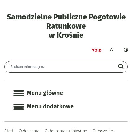
Samodzielne Publiczne Pogotowie
Ratunkowe
- Ogłoszenie 
w Krośnie
Strona główna 
Większa czcion
Ciemn
Wyszukiwarka
Wyszukiwana fraza
Szu
Menu główne
Menu główne
Menu dodatkowe
Start
Ogłoszenia
Ogłoszenia archiwalne
Ogłoszenie o