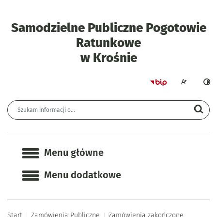
Samodzielne Publiczne Pogotowie
Ratunkowe
- "Sukcesywn
w Krośnie
Strona główna 
Większa czcion
Ciemn
Wyszukiwarka
Wyszukiwana fraza
Szu
Menu główne
Menu główne
Menu dodatkowe
Start
Zamówienia Publiczne
Zamówienia zakończone