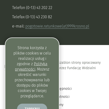
Telefon (0-13) 43 202 22
Telefax (0-13) 43 230 82
e-mail:
pogotowie.ratunkowe(at)999krosno.pl
Strona korzysta z
plików
cookies
w celu
realizacji usług i
Szablon strony opracowany
zgodnie z
Polityką
przez Fundację Widzialni
prywatności
. Możesz
określić warunki
przechowywania lub
dostępu do plików
Deklaracja dostępności
cookies
w Twojej
przeglądarce.
Polityka prywatności
Mapa strony
ZAMKNIJ