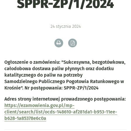
SPPR-ZP/1/2024
24
stycznia
2024
Drukuj zawartość bieżącej strony
Zapisz tekst bieżącej stron
Ogłoszenie o zamówieniu: "Sukcesywna, bezgotówkowa,
całodobowa dostawa paliw płynnych oraz dodatku
katalitycznego do paliw na potrzeby
Samodzielnego Publicznego Pogotowia Ratunkowego w
Krośnie". Nr postępowania: SPPR-ZP/1/2024
Adres strony internetowej prowadzonego postępowania:
https://ezamowienia.gov.pl/mp-
client/search/list/ocds-148610-af281da1-b953-11ee-
b628-1a85378e6c0a