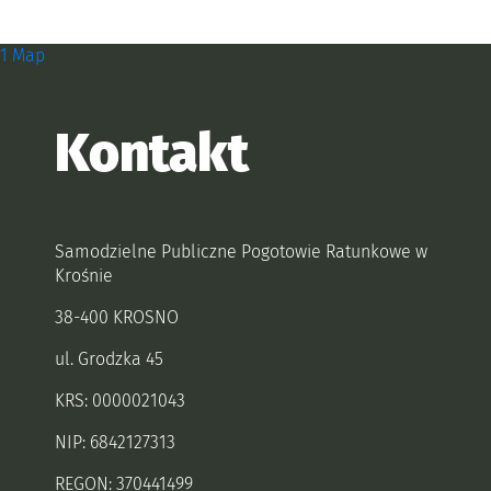
Zobacz, gdzie się znajdujemy i
1 Map
Kontakt
Samodzielne Publiczne Pogotowie Ratunkowe w
Krośnie
38-400 KROSNO
ul. Grodzka 45
KRS: 0000021043
NIP: 6842127313
REGON: 370441499