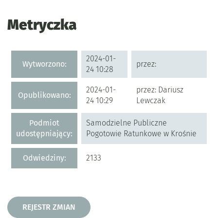
Metryczka
Metryczka
2024-01-
Wytworzono:
przez:
24 10:28
2024-01-
przez: Dariusz
Opublikowano:
24 10:29
Lewczak
Podmiot
Samodzielne Publiczne
udostępniający:
Pogotowie Ratunkowe w Krośnie
Odwiedziny:
2133
Rejestr zmian
REJESTR ZMIAN