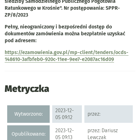
siedziby Samodzielnego Publicznego Pogotowia
Ratunkowego w Krośnie". Nr postępowania: SPPR-
ZP/8/2023
Pełny, nieograniczony i bezpośredni dostęp do
dokumentów zamówienia można bezpłatnie uzyskać
pod adresem:
https://ezamowienia.gov.pl/mp-client/tenders/ocds-
148610-3afbfeb0-920c-11ee-9ee7-e2087ac16d09
Metryczka
Metryczka
2023-12-
Wytworzono:
przez:
05 09:12
2023-12-
przez: Dariusz
Opublikowano:
05 09:13
Lewczak