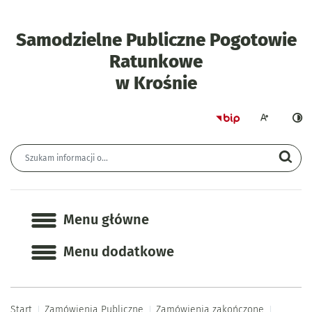
Samodzielne Publiczne Pogotowie
Ratunkowe
- Ogłoszenie
w Krośnie
Strona główna 
Większa czcion
Ciemn
Wyszukiwarka
Wyszukiwana fraza
Szu
Menu główne
Menu główne
Menu dodatkowe
Start
Zamówienia Publiczne
Zamówienia zakończone