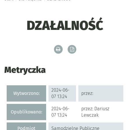
DZAŁALNOŚĆ
Drukuj zawartość bieżącej strony
Zapisz tekst bieżącej stron
Metryczka
Metryczka
2024-06-
Wytworzono:
przez:
07 13:24
2024-06-
przez: Dariusz
Opublikowano:
07 13:24
Lewczak
Podmiot
Samodzielne Publiczne