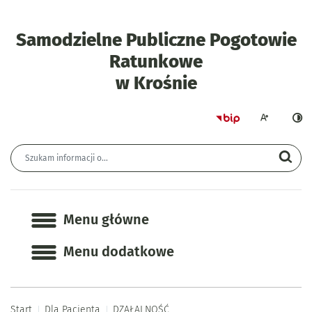
Samodzielne Publiczne Pogotowie
Ratunkowe
- DZAŁALNOŚ
w Krośnie
Strona główna 
Większa czcion
Ciemn
Wyszukiwarka
Wyszukiwana fraza
Szu
Menu główne
Menu główne
Menu dodatkowe
Start
Dla Pacjenta
DZAŁALNOŚĆ