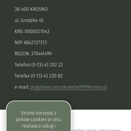
38-400 KROSNO
ul. Grodzka 45
KRS: 0000021043
NIP: 6842127313
REGON: 370441499
Telefon (0-13) 43 202 22
Telefax (0-13) 43 230 82
e-mail:
pogotowie.ratunkowe(at)999krosno.pl
Strona korzysta z
plików
cookies
w celu
realizacji usług i
Szablon strony opracowany