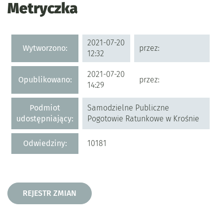
Metryczka
Metryczka
2021-07-20
Wytworzono:
przez:
12:32
2021-07-20
Opublikowano:
przez:
14:29
Podmiot
Samodzielne Publiczne
udostępniający:
Pogotowie Ratunkowe w Krośnie
Odwiedziny:
10181
Rejestr zmian
REJESTR ZMIAN