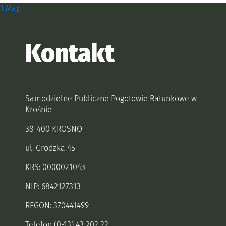
Zobacz, gdzie się znajdujemy i
1 Map
Kontakt
Samodzielne Publiczne Pogotowie Ratunkowe w
Krośnie
38-400 KROSNO
ul. Grodzka 45
KRS: 0000021043
NIP: 6842127313
REGON: 370441499
Telefon (0-13) 43 202 22