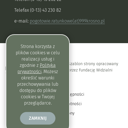
Telefax (0-13) 43 230 82
e-mail:
pogotowie.ratunkowe(at)999krosno.pl
Strona korzysta z
plików
cookies
w celu
realizacji usług i
Szablon strony opracowany
zgodnie z
Polityką
przez Fundację Widzialni
prywatności
. Możesz
określić warunki
przechowywania lub
dostępu do plików
Deklaracja dostępności
cookies
w Twojej
przeglądarce.
Polityka prywatności
Mapa strony
ZAMKNIJ