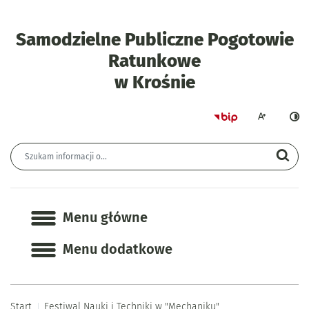
Samodzielne Publiczne Pogotowie
Ratunkowe
- Festiwal Na
w Krośnie
Strona główna 
Większa czcion
Ciemn
Wyszukiwarka
Wyszukiwana fraza
Szu
Menu główne
Menu główne
Menu dodatkowe
Start
Festiwal Nauki i Techniki w "Mechaniku"