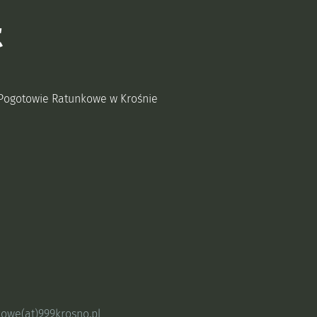
t
Pogotowie Ratunkowe w Krośnie
kowe(at)999krosno.pl