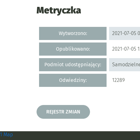
Metryczka
Metryczka
Wytworzono:
2021-07-05 0
Opublikowano:
2021-07-05 1
Podmiot udostępniający:
Samodzielne
Odwiedziny:
12289
Rejestr zmian
REJESTR ZMIAN
Zobacz, gdzie się znajdujemy i
1 Map