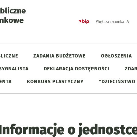
bliczne
unkowe
Strona główna - Biulet
Większa czcionka
rmacje o jednostce
LICZNE
ZADANIA BUDŻETOWE
OGŁOSZENIA
SYGNALISTA
DEKLARACJA DOSTĘPNOŚCI
ZDAR
JENTA
KONKURS PLASTYCZNY
"DZIECIŃSTWO
Informacje o jednostc