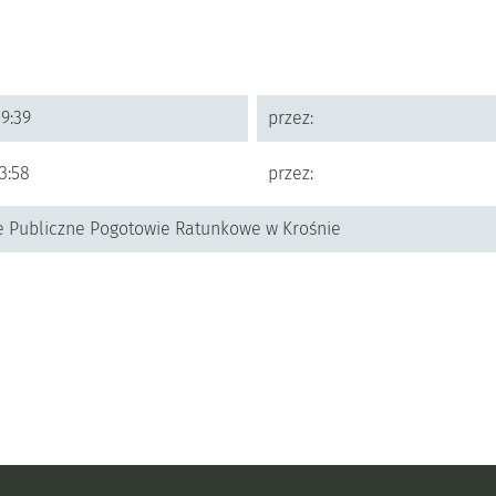
9:39
przez:
3:58
przez:
 Publiczne Pogotowie Ratunkowe w Krośnie
 jak do nas dojechać.