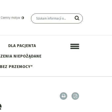
Wyszukiwarka
Wyszukiwana fraza
yn Informacji Publicznej
Szukaj
Ciemny motyw
DLA PACJENTA
Menu dodatkowe
ZENIA NIEPOŻĄDANE
 BEZ PRZEMOCY"
Drukuj zawartość bieżącej
Zapisz tekst bieżąc
e