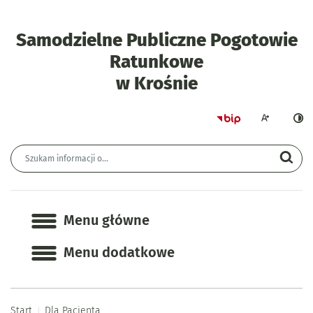
Samodzielne Publiczne Pogotowie
Ratunkowe
- Dla Pacjenta
w Krośnie
Strona główna 
Większa czcion
Ciemn
Wyszukiwarka
Wyszukiwana fraza
Szu
Menu główne
Menu główne
Menu dodatkowe
Start
Dla Pacjenta