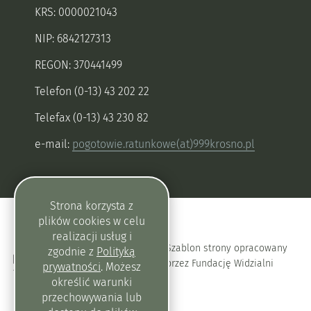
KRS: 0000021043
NIP: 6842127313
REGON: 370441499
Telefon (0-13) 43 202 22
Telefax (0-13) 43 230 82
e-mail:
pogotowie.ratunkowe(at)999krosno.pl
Strona korzysta z
plików
cookies
w celu
realizacji usług i
Szablon strony opracowany
zgodnie z
Polityką
przez Fundację Widzialni
prywatności
. Możesz
określić warunki
przechowywania lub