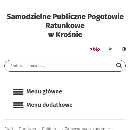
Samodzielne Publiczne Pogotowie
Ratunkowe
- Postępowan
w Krośnie
Strona główna 
Większa czcion
Ciemn
Wyszukiwarka
Wyszukiwana fraza
Szu
Menu główne
Menu główne
Menu dodatkowe
Start
Zamówienia Publiczne
Zamówienia zakończone