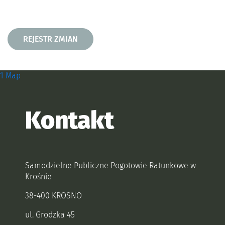
Rejestr zmian
REJESTR ZMIAN
Zobacz, gdzie się znajdujemy i
1 Map
Kontakt
Samodzielne Publiczne Pogotowie Ratunkowe w
Krośnie
38-400 KROSNO
ul. Grodzka 45