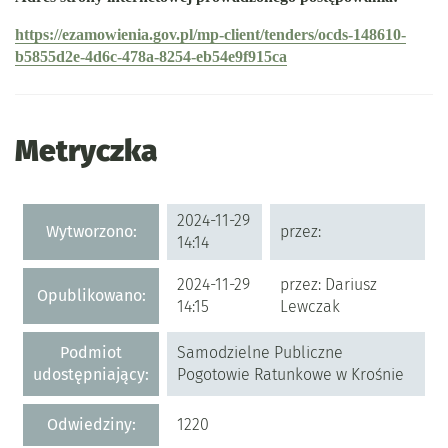
https://ezamowienia.gov.pl/mp-client/tenders/ocds-148610-
b5855d2e-4d6c-478a-8254-eb54e9f915ca
Metryczka
Metryczka
2024-11-29
Wytworzono:
przez:
14:14
2024-11-29
przez: Dariusz
Opublikowano:
14:15
Lewczak
Podmiot
Samodzielne Publiczne
udostępniający:
Pogotowie Ratunkowe w Krośnie
Odwiedziny:
1220