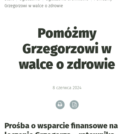
Grzegorzowi w walce o zdrowie
Pomóżmy
Grzegorzowi w
walce o zdrowie
8
czerwca
2024
Drukuj zawartość bieżącej strony
Zapisz tekst bieżącej stron
Prośba o wsparcie finansowe na