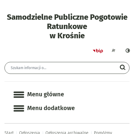
Samodzielne Publiczne Pogotowie
Ratunkowe
- Pomóżmy Gr
w Krośnie
Strona główna 
Większa czcion
Ciemn
Wyszukiwarka
Wyszukiwana fraza
Szu
Menu główne
Menu główne
Menu dodatkowe
Start
Ogłoszenia
Ogłoszenia archiwalne
Pomóżmy