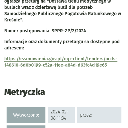
ogłasza przetarg na "Dostawa tlenu medycznego w
butlach wraz z dzierżawą butli dla potrzeb
Samodzielnego Publicznego Pogotowia Ratunkowego w
Krośnie”.
Numer postępowania: SPPR-ZP/2/2024
Informacje oraz dokumenty przetargu są dostępne pod
adresem:
https://ezamowienia.gov.pl/mp-client/tenders/ocds-
148610-6d0b0199-c52a-11ee-a84d-d63fc4d19e65
Metryczka
Metryczka
2024-02-
Wytworzono:
przez:
08 11:34