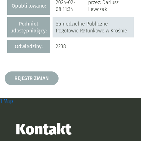
2024-02-
przez: Dariusz
Opublikowano:
08 11:34
Lewczak
Podmiot
Samodzielne Publiczne
udostępniający:
Pogotowie Ratunkowe w Krośnie
Odwiedziny:
2238
Rejestr zmian
REJESTR ZMIAN
Zobacz, gdzie się znajdujemy i
1 Map
Kontakt