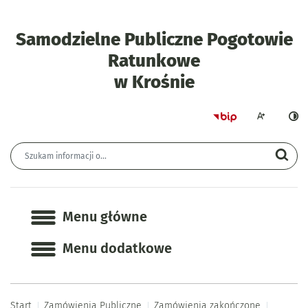
Samodzielne Publiczne Pogotowie
Ratunkowe
- SPPR-ZP/2/2
w Krośnie
Strona główna 
Większa czcion
Ciemn
Wyszukiwarka
Wyszukiwana fraza
Szu
Menu główne
Menu główne
Menu dodatkowe
Start
Zamówienia Publiczne
Zamówienia zakończone