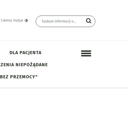
Wyszukiwarka
Wyszukiwana fraza
yn Informacji Publicznej
Szukaj
Ciemny motyw
DLA PACJENTA
Menu dodatkowe
ZENIA NIEPOŻĄDANE
 BEZ PRZEMOCY"