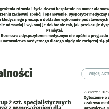
grożenia zdrowia i życia dzwoń bezpłatnie na numer alarmo
arzeniu zachowuj spokój i opanowanie.
Dyspozytor medyczny 
Medycznego prosząc o dokładne wykonanie podstawowych cz
nie odmawiaj i wykonuj je dokładnie tak, jak przekazuje dysp
Pamiętaj:
Rozmowa z dyspozytorem medycznym nie opóźnia przyjazdu
u Ratownictwa Medycznego dlatego nigdy nie rozłączaj się pi
lności
WIĘCEJ AK
29
czerwca
2026
Ogłoszenie o 
p 2 szt. specjalistycznych
z zakresu med
az z wyposażeniem dla
ratownictwa 