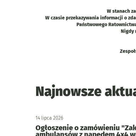
W stanach za
W czasie przekazywania informacji o zd
Państwowego Ratownictwa 
Nigdy 
Zespoł
Najnowsze aktua
14
lipca
2026
Ogłoszenie o zamówieniu "Zaku
ambulansów z napędem 4x4 wr