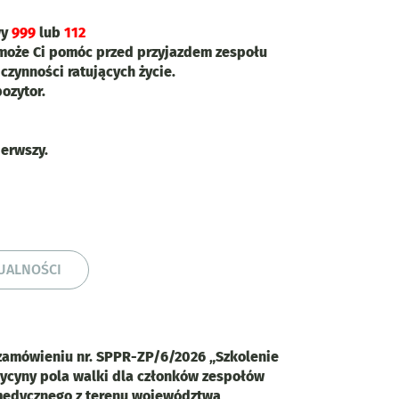
wy
999
lub
112
może Ci pomóc przed przyjazdem zespołu
ynności ratujących życie.
ozytor.
erwszy.
TUALNOŚCI
zamówieniu nr. SPPR-ZP/6/2026 „Szkolenie
ycyny pola walki dla członków zespołów
medycznego z terenu województwa