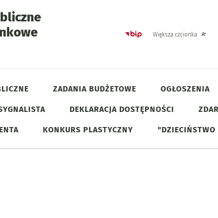
bliczne
unkowe
Strona główna - Biulet
Większa czcionka
ria
LICZNE
ZADANIA BUDŻETOWE
OGŁOSZENIA
SYGNALISTA
DEKLARACJA DOSTĘPNOŚCI
ZDAR
JENTA
KONKURS PLASTYCZNY
"DZIECIŃSTWO