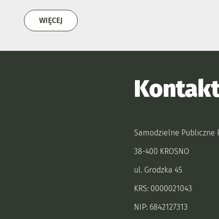
ZOBACZ TEŻ
WIĘCEJ
 jak do nas dojechać.
Kontak
Samodzielne Publiczne 
38-400 KROSNO
ul. Grodzka 45
KRS: 0000021043
NIP: 6842127313