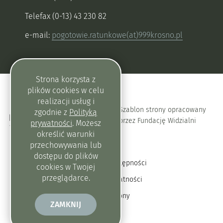
Telefax (0-13) 43 230 82
e-mail:
pogotowie.ratunkowe(at)999krosno.pl
Strona korzysta z
plików
cookies
w celu
realizacji usług i
Szablon strony opracowany
zgodnie z
Polityką
przez Fundację Widzialni
prywatności
. Możesz
określić warunki
przechowywania lub
dostępu do plików
Deklaracja dostępności
cookies
w Twojej
przeglądarce.
Polityka prywatności
Mapa strony
ZAMKNIJ