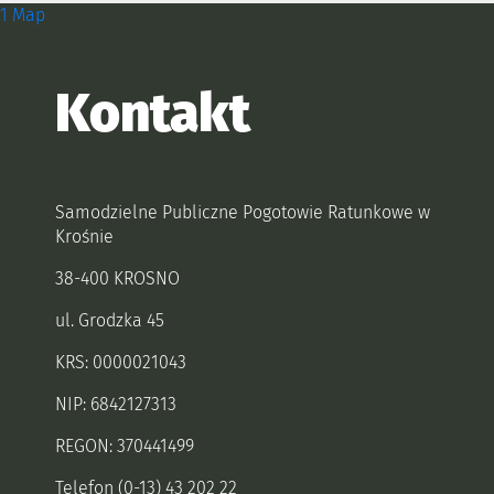
Zobacz, gdzie się znajdujemy i
1 Map
Kontakt
Samodzielne Publiczne Pogotowie Ratunkowe w
Krośnie
38-400 KROSNO
ul. Grodzka 45
KRS: 0000021043
NIP: 6842127313
REGON: 370441499
Telefon (0-13) 43 202 22