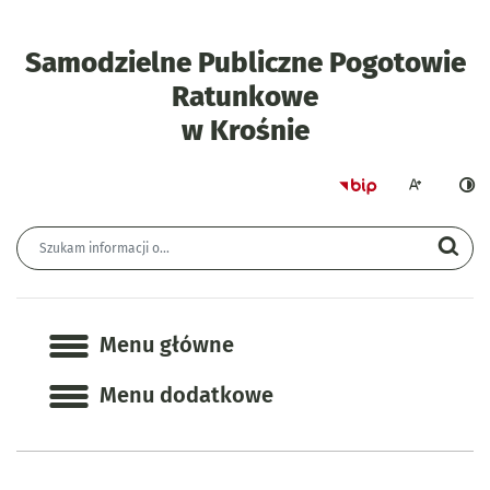
Samodzielne Publiczne Pogotowie
Ratunkowe
- Galeria
w Krośnie
Strona główna 
Większa czcion
Ciemn
Wyszukiwarka
Wyszukiwana fraza
Szu
Menu główne
Menu główne
Menu dodatkowe
Informacje